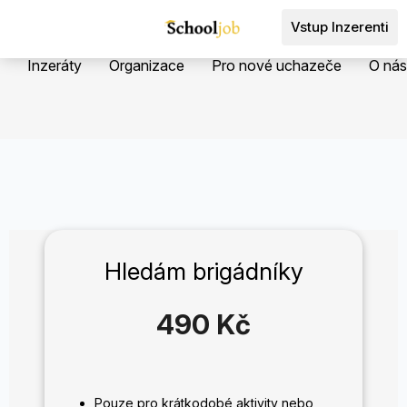
Přejít
na
Vstup Inzerenti
obsah
Inzeráty
Organizace
Pro nové uchazeče
O nás
Hledám brigádníky
490 Kč
Měrná
cena:
Pouze pro krátkodobé aktivity nebo