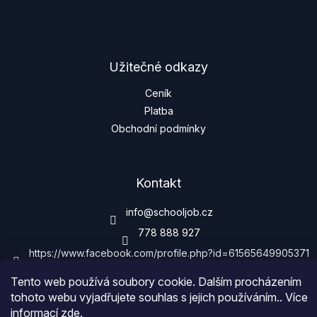
í
Užitečné odkazy
Ceník
Platba
Obchodní podmínky
Kontakt
info
@
schooljob.cz
778 888 927
https://www.facebook.com/profile.php?id=61565649905371
Tento web používá soubory cookie. Dalším procházením
tohoto webu vyjadřujete souhlas s jejich používáním.. Více
informací
zde
.