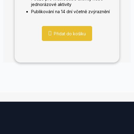
jednorázové aktivity
Publikování na 14 dní včetně zvýraznění
Přidat do košíku
Z
á
p
a
t